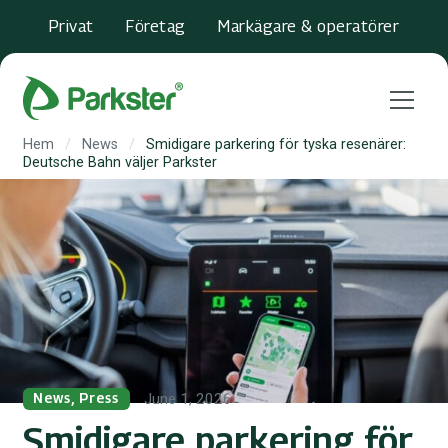
Privat
Företag
Markägare & operatörer
Menu
Hem
/
News
/
Smidigare parkering för tyska resenärer:
Deutsche Bahn väljer Parkster
June 1, 2026
News, Press
Smidigare parkering för