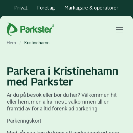
Privat
Företag
Markägare & operatörer
Menu
Hem
/
Kristinehamn
Parkera i Kristinehamn
med Parkster
Är du på besök eller bor du här? Välkommen hit
eller hem, men allra mest: välkommen till en
framtid av för alltid förenklad parkering.
Parkeringskort
Med vår app kan du köpa ett parkeringskort som