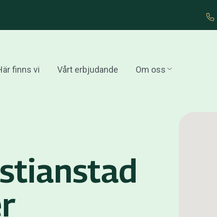
är finns vi
Vårt erbjudande
Om oss
istianstad
r