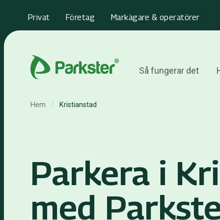
Privat
Företag
Markägare & operatörer
Så fungerar det
H
Hem
/
Kristianstad
Parkera i Kr
med Parkste