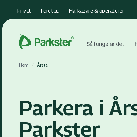
Privat
Företag
Markägare & operatörer
Så fungerar det
H
Hem
/
Årsta
Parkera i Å
Parkster