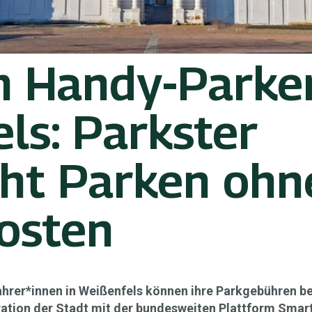
m Handy-Parken
ls: Parkster
ht Parken ohn
osten
hrer*innen in Weißenfels können ihre Parkgebühren ber
ration der Stadt mit der bundesweiten Plattform Smar