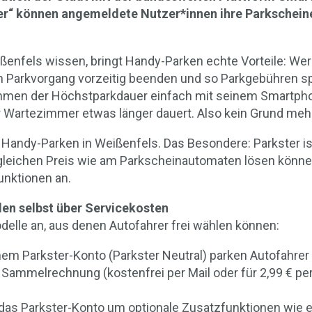
er“ können angemeldete Nutzer*innen ihre Parkscheine
ißenfels wissen, bringt Handy-Parken echte Vorteile: Wer
n Parkvorgang vorzeitig beenden und so Parkgebühren sp
Rahmen der Höchstparkdauer einfach mit seinem Smartph
Wartezimmer etwas länger dauert. Also kein Grund mehr,
 Handy-Parken in Weißenfels. Das Besondere: Parkster ist
gleichen Preis wie am Parkscheinautomaten lösen können
unktionen an.
den selbst über Servicekosten
elle an, aus denen Autofahrer frei wählen können:
einem Parkster-Konto (Parkster Neutral) parken Autofahre
 Sammelrechnung (kostenfrei per Mail oder für 2,99 € pe
 das Parkster-Konto um optionale Zusatzfunktionen wie