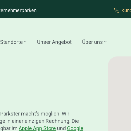
ternehmer­parken
Kund
Standorte
Unser Angebot
Über uns
 Parkster macht’s möglich. Wir
e in einer einzigen Rechnung. Die
ügbar im
Apple App Store
und
Google