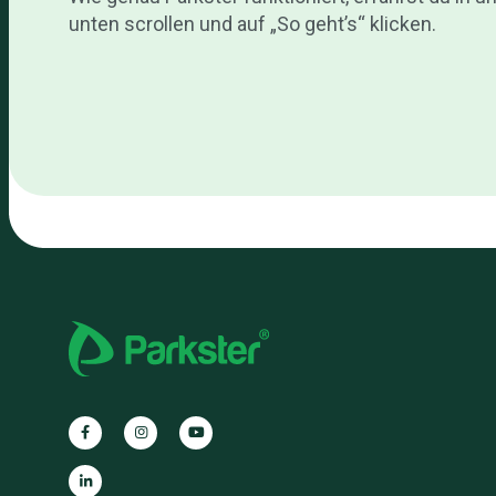
unten scrollen und auf „So geht’s“ klicken.
Parkster
Parkster
Parkster
auf
auf
auf
Facebook
Instagram
YouTube
Parkster
auf