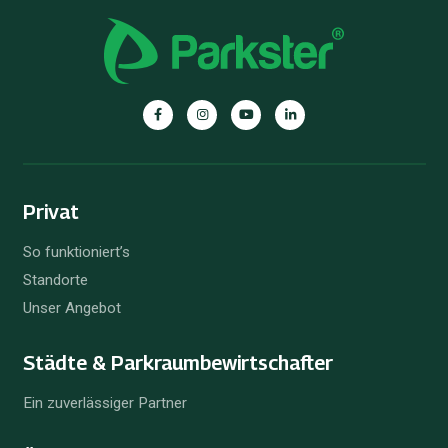
Parkster
Parkster
Parkster
Parkster
auf
auf
auf
auf
Facebook
Instagram
YouTube
Linkedin
Privat
So funktioniert’s
Standorte
Unser Angebot
Städte & Parkraum­bewirtschafter
Ein zuverlässiger Partner