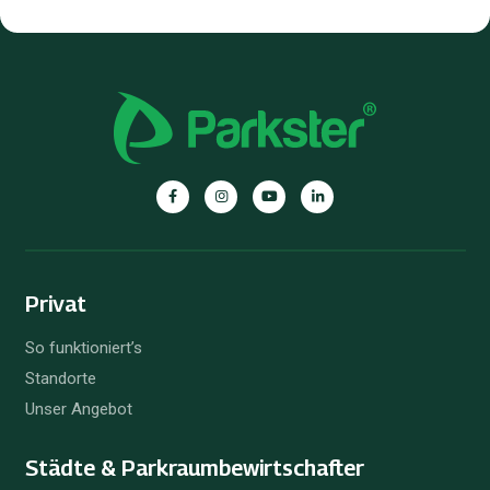
Parkster
Parkster
Parkster
Parkster
auf
auf
auf
auf
Facebook
Instagram
YouTube
Linkedin
Privat
So funktioniert’s
Standorte
Unser Angebot
Städte & Parkraum­bewirtschafter