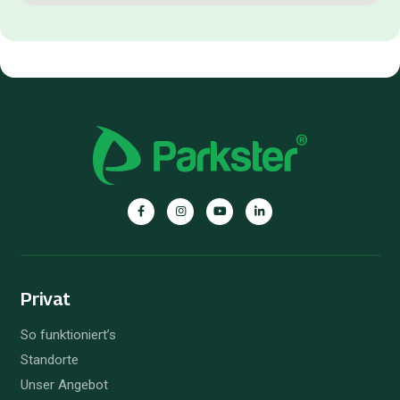
Parkster
Parkster
Parkster
Parkster
auf
auf
auf
auf
Facebook
Instagram
YouTube
Linkedin
Privat
So funktioniert’s
Standorte
Unser Angebot