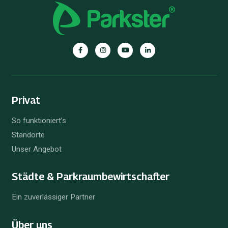
Parkster
Parkster
Parkster
Parkster
auf
auf
auf
auf
Facebook
Instagram
YouTube
Linkedin
Privat
So funktioniert’s
Standorte
Unser Angebot
Städte & Parkraum­bewirtschafter
Ein zuverlässiger Partner
Über uns