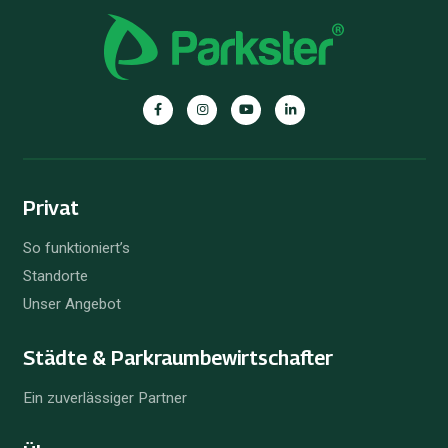
Parkster
Parkster
Parkster
Parkster
auf
auf
auf
auf
Facebook
Instagram
YouTube
Linkedin
Privat
So funktioniert’s
Standorte
Unser Angebot
Städte & Parkraum­bewirtschafter
Ein zuverlässiger Partner