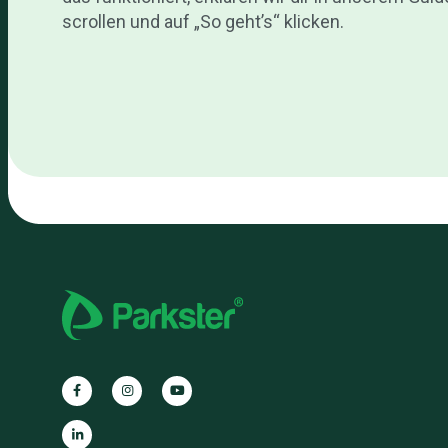
scrollen und auf „So geht’s“ klicken.
Parkster
Parkster
Parkster
auf
auf
auf
Facebook
Instagram
YouTube
Parkster
auf