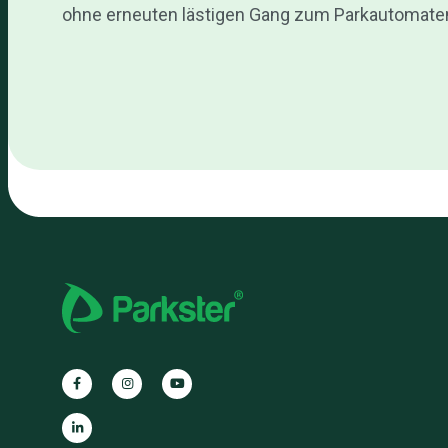
ohne erneuten lästigen Gang zum Parkautomate
Parkster
Parkster
Parkster
auf
auf
auf
Facebook
Instagram
YouTube
Parkster
auf