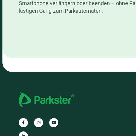
Smartphone verlängern oder beenden – ohne Pa
lästigen Gang zum Parkautomaten.
Parkster
Parkster
Parkster
auf
auf
auf
Facebook
Instagram
YouTube
Parkster