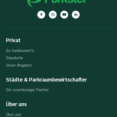
Parkster
Parkster
Parkster
Parkster
auf
auf
auf
auf
Facebook
Instagram
YouTube
Linkedin
Privat
So funktioniert’s
Standorte
Unser Angebot
Städte & Parkraum­bewirtschafter
Ein zuverlässiger Partner
Über uns
Über uns