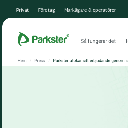
Privat
Företag
Markägare & operatörer
Så fungerar det
H
Hem
/
Press
/
Parkster utökar sitt erbjudande genom