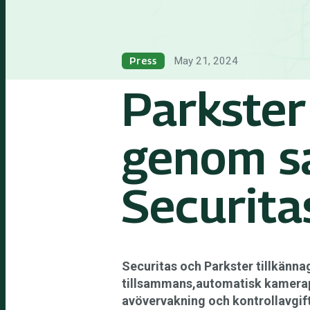
May 21, 2024
Press
Parkster
genom s
Securita
Securitas och Parkster tillkänna
tillsammans,automatisk kamerapar
avövervakning och kontrollavgifte