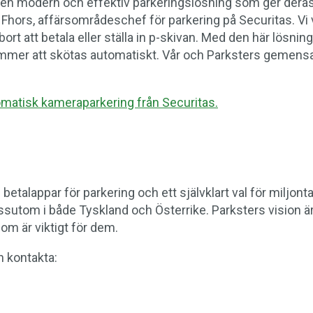
er en modern och effektiv parkeringslösning som ger de
hors, affärsområdeschef för parkering på Securitas. Vi vet 
bort att betala eller ställa in p-skivan. Med den här lösnin
ommer att skötas automatiskt. Vår och Parksters gemensam
matisk kameraparkering från Securitas.
etalappar för parkering och ett självklart val för miljonta
essutom i både Tyskland och Österrike. Parksters vision är
om är viktigt för dem.
n kontakta: