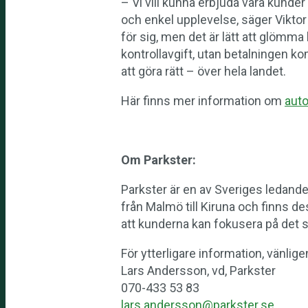
– Vi vill kunna erbjuda våra kund
och enkel upplevelse, säger Viktor F
för sig, men det är lätt att glömma 
kontrollavgift, utan betalningen k
att göra rätt – över hela landet.
Här finns mer information om
auto
Om Parkster:
Parkster är en av Sveriges ledande b
från Malmö till Kiruna och finns d
att kunderna kan fokusera på det s
För ytterligare information, vänlige
Lars Andersson, vd, Parkster
070-433 53 83
lars.andersson@parkster.se