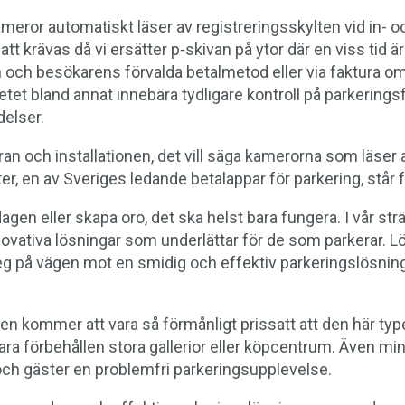
eror automatiskt läser av registreringsskylten vid in- och 
att krävas då vi ersätter p-skivan på ytor där en viss tid 
 och besökarens förvalda betalmetod eller via faktura om
t bland annat innebära tydligare kontroll på parkeringsf
delser.
an och installationen, det vill säga kamerorna som läser
ter, en av Sveriges ledande betalappar för parkering, står 
dagen eller skapa oro, det ska helst bara fungera. I vår strä
nnovativa lösningar som underlättar för de som parkerar. 
teg på vägen mot en smidig och effektiv parkeringslösnin
ten kommer att vara så förmånligt prissatt att den här t
vara förbehållen stora gallerior eller köpcentrum. Även 
och gäster en problemfri parkeringsupplevelse.