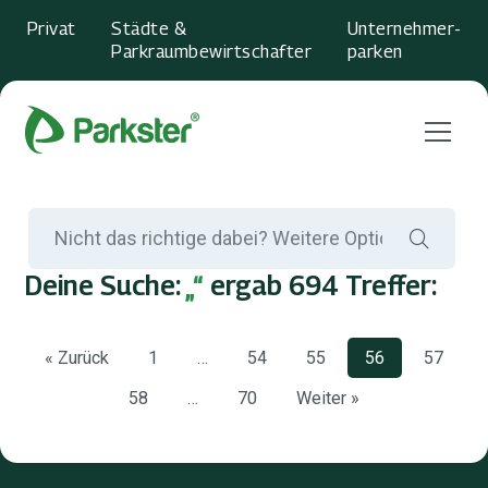
Privat
Städte &
Unternehmer­
Parkraumbewirtschafter
parken
Menu
Deine Suche:
„“
ergab 694 Treffer:
« Zurück
1
…
54
55
56
57
58
…
70
Weiter »