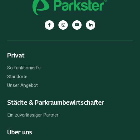
Parkster
Parkster
Parkster
Parkster
auf
auf
auf
auf
Facebook
Instagram
YouTube
Linkedin
Privat
So funktioniert’s
Standorte
Unser Angebot
Städte & Parkraum­bewirtschafter
Ein zuverlässiger Partner
Über uns