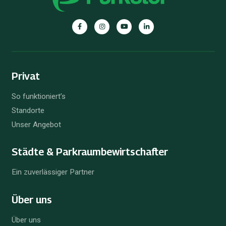
Parkster
Parkster
Parkster
Parkster
auf
auf
auf
auf
Facebook
Instagram
YouTube
Linkedin
Privat
So funktioniert’s
Standorte
Unser Angebot
Städte & Parkraum­bewirtschafter
Ein zuverlässiger Partner
Über uns
Über uns