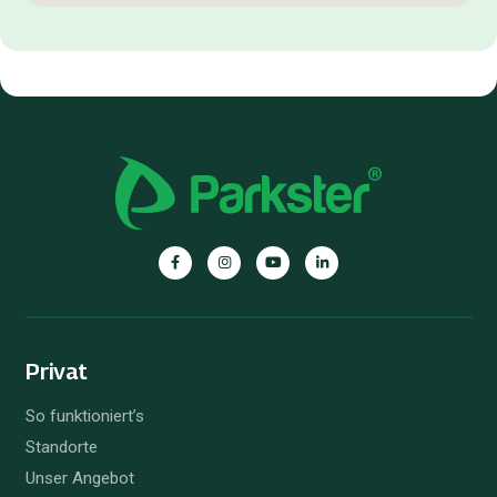
Parkster
Parkster
Parkster
Parkster
auf
auf
auf
auf
Facebook
Instagram
YouTube
Linkedin
Privat
So funktioniert’s
Standorte
Unser Angebot