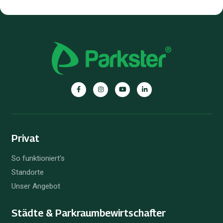
Parkster
Parkster
Parkster
Parkster
auf
auf
auf
auf
Facebook
Instagram
YouTube
Linkedin
Privat
So funktioniert’s
Standorte
Unser Angebot
Städte & Parkraum­bewirtschafter